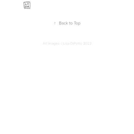
↑
Back to Top
All images ©Lisa DiPetto 2023