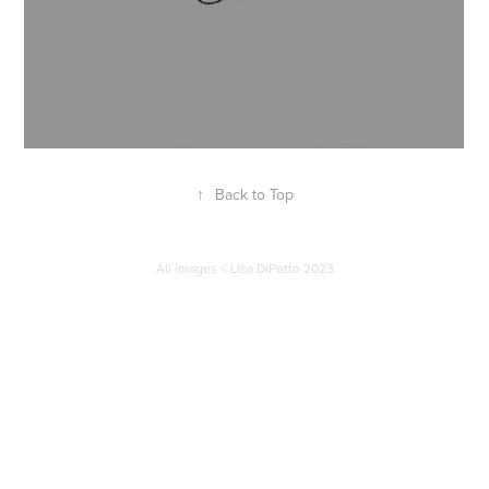
↑
Back to Top
All images ©Lisa DiPetto 2023